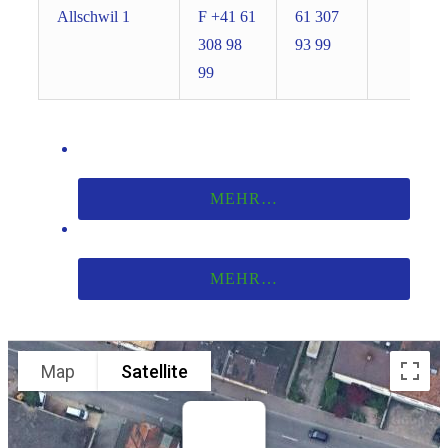
Allschwil 1
F +41 61
61 307
308 98
93 99
99
MEHR…
MEHR…
Map
Satellite