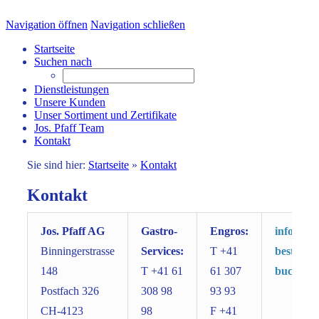
Navigation öffnen
Navigation schließen
Startseite
Suchen nach
Dienstleistungen
Unsere Kunden
Unser Sortiment und Zertifikate
Jos. Pfaff Team
Kontakt
Sie sind hier:
Startseite
»
Kontakt
Kontakt
Jos. Pfaff AG
Gastro-
Engros:
info@jos
Binningerstrasse
Services:
T +41
bestellu
148
T +41 61
61 307
buchhalt
Postfach 326
308 98
93 93
CH-4123
98
F +41